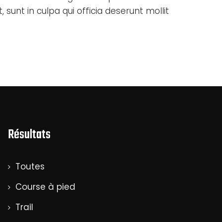
sunt in culpa qui officia deserunt mollit
Résultats
Toutes
Course à pied
Trail