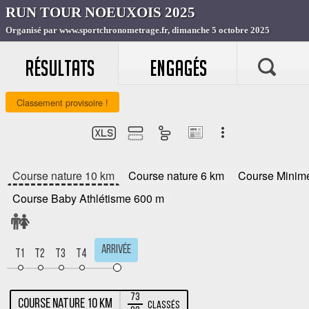
RÉSULTATS
ENGAGÉS
Classement provisoire !
Course nature 10 km
Course nature 6 km
Course Minim
Course Baby Athlétisme 600 m
Arrivée
T1
T2
T3
T4
73
Course nature 10 km
Classés