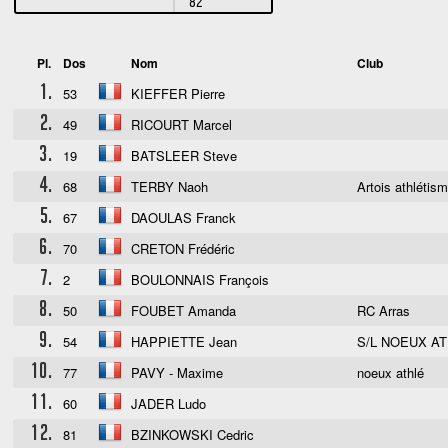
82
Pl.
Dos
Nom
Club
1.
53
KIEFFER Pierre
2.
49
RICOURT Marcel
3.
19
BATSLEER Steve
4.
68
TERBY Naoh
Artois athlétis
5.
67
DAOULAS Franck
6.
70
CRETON Frédéric
7.
2
BOULONNAIS François
8.
50
FOUBET Amanda
RC Arras
9.
54
HAPPIETTE Jean
S/L NOEUX A
10.
77
PAVY - Maxime
noeux athlé
11.
60
JADER Ludo
12.
81
BZINKOWSKI Cedric