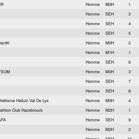
2R
Homme
M0H
1
Homme
SEH
3
Homme
SEH
4
Homme
SEH
5
wac90
Homme
M0H
2
Homme
M1H
1
Homme
SEH
6
FSUM
Homme
M0H
3
Homme
SEH
7
Homme
SEH
8
hlétisme Halluin Val De Lys
Homme
M0H
4
iathlon Club Hazebrouck
Homme
M2H
1
AFA
Homme
SEH
9
Homme
M2H
2
Homme
SEH
10