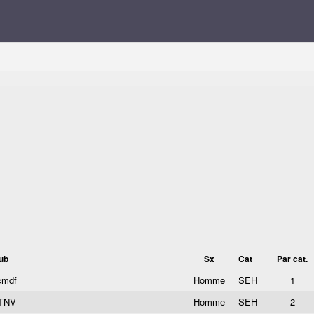
ub
Sx
Cat
Par cat.
cmdf
Homme
SEH
1
TNV
Homme
SEH
2