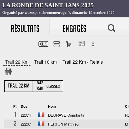
RÉSULTATS
ENGAGÉS
Trail 22 Km
Trail 10 km
Trail 22 Km - Relais
842
Trail 22 Km
Classés
849
Pl.
Dos
Nom
Cl
1.
22374
DEGRAVE Constantin
R
2.
22267
FERTON Matthieu
M