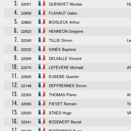
3.
22001
QUENIVET Nicolas
H
4.
22856
FLAHAUT Gabin
5.
22863
BOISLEUX Arthur
6.
22923
HENNEON Gregoire
7.
22240
TILLIE Simon
L
8.
22232
GINÉS Baptiste
9.
22269
DELVALLE Vincent
10.
22070
LEFÉVÉRE Michaël
A
11.
22925
EUSEBE Quentin
12.
22148
DEFFRENNES Simon
13.
22353
THOMAS Pierre
At
14.
22065
FIEVET Romain
Tr
15.
22020
STAES Hugo
V
16.
22541
BODDAERT Benoit
17.
22129
BORTHWICK Euan