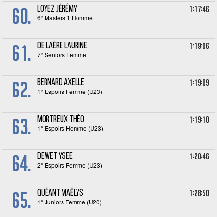
60.
1:17:46
LOYEZ Jérémy
6° Masters 1 Homme
61.
1:19:06
DE LAËRE Laurine
7° Seniors Femme
62.
1:19:09
BERNARD Axelle
1° Espoirs Femme (U23)
63.
1:19:10
MORTREUX Théo
1° Espoirs Homme (U23)
64.
1:20:46
DEWET Ysee
2° Espoirs Femme (U23)
65.
1:28:50
QUÉANT Maëlys
1° Juniors Femme (U20)