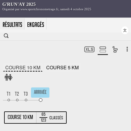
RÉSULTATS
ENGAGÉS
文
COURSE 10 KM
COURSE 5 KM
Arrivée
T1
T2
T3
65
COURSE 10 KM
Classés
123