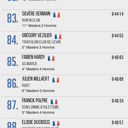
83.
0:44:14
Silvère GERMAIN
RUN'IN CLUB
11° Masters 2 Homme
84.
0:44:55
Grégory VEZILIER
Triathlon club de Lievin
5° Masters 3 Homme
85.
0:46:03
Fabien HARDY
AS MARCK
4° Masters 4 Homme
86.
0:46:09
Julien WILLAERT
RADT
6° Masters 3 Homme
87.
0:46:34
Franck POLPRE
OSM LOMME ATHLETISME
5° Masters 4 Homme
88.
0:46:57
Elodie DUCROCQ