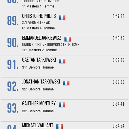
TOUQUET ATHLETIC CLUB
1° Masters 1 Femme
89.
0:47:30
Christophe PHILIPS
S/L VERMELLES AC
6° Masters 4 Homme
90.
0:48:46
Emmanuel JANKIEWICZ
Union Sportive Douvrin Athletisme
12° Masters 2 Homme
91.
0:52:25
Gaëtan TARKOWSKI
31° Seniors Homme
92.
0:52:26
Jonathan TARKOWSKI
32° Seniors Homme
93.
0:54:41
Gauthier MONTURY
33° Seniors Homme
0:54:54
Mickaël VAILLANT