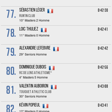
77.
0:42:30
Sébastien LÉGER
RUN'IN CLUB
10° Masters 2 Homme
78.
0:42:41
Loic THULIEZ
11° Masters 0 Homme
79.
0:42:42
Alexandre LEFEBVRE
29° Seniors Homme
80.
0:42:56
Dominique DUBOIS
RC DE LENS ATHLETISME*
4° Masters 5 Homme
81.
0:43:08
Valentin AUBOIRON
TOUQUET ATHLETIC CLUB
30° Seniors Homme
82.
0:43:41
Kévin POPIEUL
12° Masters 0 Homme