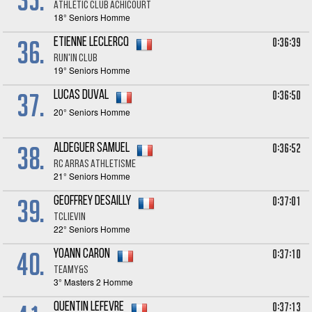
ATHLETIC CLUB ACHICOURT
18° Seniors Homme
36.
0:36:39
Etienne LECLERCQ
RUN'IN CLUB
19° Seniors Homme
37.
0:36:50
Lucas DUVAL
20° Seniors Homme
38.
0:36:52
Aldeguer SAMUEL
RC ARRAS ATHLETISME
21° Seniors Homme
39.
0:37:01
Geoffrey DESAILLY
TCLIEVIN
22° Seniors Homme
40.
0:37:10
Yoann CARON
TeamY&S
3° Masters 2 Homme
0:37:13
Quentin LEFEVRE