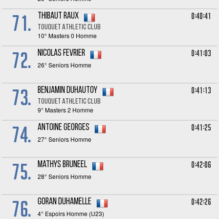
71.
0:40:41
Thibaut RAUX
TOUQUET ATHLETIC CLUB
10° Masters 0 Homme
72.
0:41:03
Nicolas FEVRIER
26° Seniors Homme
73.
0:41:13
Benjamin DUHAUTOY
TOUQUET ATHLETIC CLUB
9° Masters 2 Homme
74.
0:41:25
Antoine GEORGES
27° Seniors Homme
75.
0:42:06
Mathys BRUNEEL
28° Seniors Homme
76.
0:42:26
Goran DUHAMELLE
4° Espoirs Homme (U23)