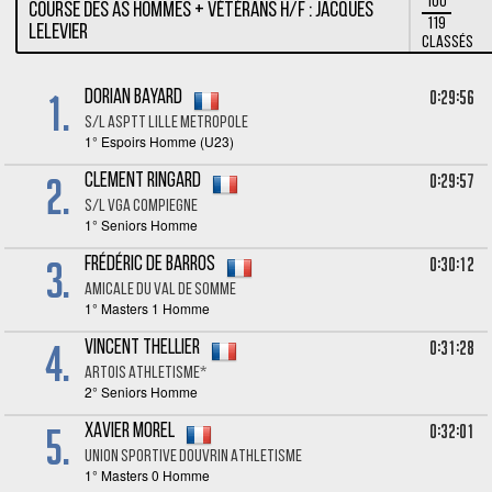
100
Course des as Hommes + Vétérans H/F : Jacques
119
Lelevier
Classés
1.
0:29:56
Dorian BAYARD
S/L ASPTT LILLE METROPOLE
1° Espoirs Homme (U23)
2.
0:29:57
Clement RINGARD
S/L VGA COMPIEGNE
1° Seniors Homme
3.
0:30:12
Frédéric DE BARROS
AMICALE DU VAL DE SOMME
1° Masters 1 Homme
4.
0:31:28
Vincent THELLIER
ARTOIS ATHLETISME*
2° Seniors Homme
5.
0:32:01
Xavier MOREL
Union Sportive Douvrin Athletisme
1° Masters 0 Homme