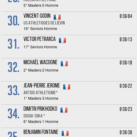
RCLENS ATHLETISME
5° Masters 0 Homme
30.
0:36:04
Vincent GODIN
US ATHLETIQUES DE LIEVIN
16° Seniors Homme
31.
0:36:13
Victor PETRARCA
17° Seniors Homme
32.
0:36:18
Michaël WACOGNE
2° Masters 2 Homme
33.
0:36:22
Jean-Pierre JEROME
ARTOIS ATHLETISME*
1° Masters 3 Homme
34.
0:36:23
Dimitri PRIKHODKO
DOUAI-SIN A *
6° Masters 1 Homme
35.
0:36:30
Benjamin FONTAINE