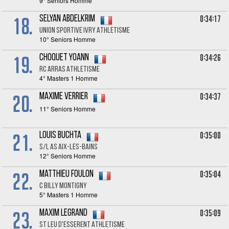
9° Seniors Homme
18.
0:34:17
Selyan ABDELKRIM
UNION SPORTIVE IVRY ATHLETISME
10° Seniors Homme
19.
0:34:26
Choquet YOANN
RC ARRAS ATHLETISME
4° Masters 1 Homme
20.
0:34:37
Maxime VERRIER
11° Seniors Homme
21.
0:35:00
Louis BUCHTA
S/L AS AIX-LES-BAINS
12° Seniors Homme
22.
0:35:04
Matthieu FOULON
C BILLY MONTIGNY
5° Masters 1 Homme
23.
0:35:09
Maxim LEGRAND
ST LEU D'ESSERENT ATHLETISME