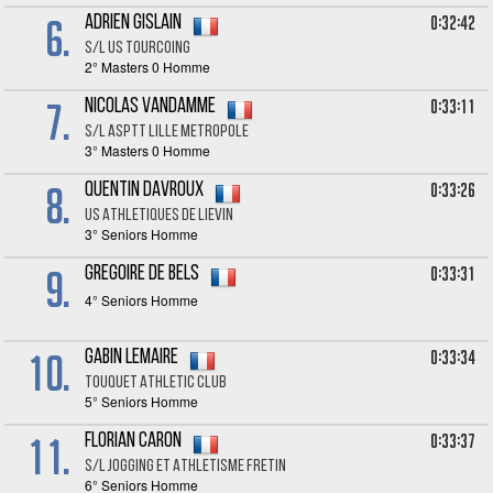
6.
0:32:42
Adrien GISLAIN
S/L US TOURCOING
2° Masters 0 Homme
7.
0:33:11
Nicolas VANDAMME
S/L ASPTT LILLE METROPOLE
3° Masters 0 Homme
8.
0:33:26
Quentin DAVROUX
US ATHLETIQUES DE LIEVIN
3° Seniors Homme
9.
0:33:31
Gregoire DE BELS
4° Seniors Homme
10.
0:33:34
Gabin LEMAIRE
TOUQUET ATHLETIC CLUB
5° Seniors Homme
11.
0:33:37
Florian CARON
S/L JOGGING ET ATHLETISME FRETIN
6° Seniors Homme