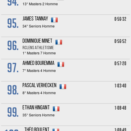
94.
13° Masters 2 Homme
95.
0:56:32
James TANNAY
34° Seniors Homme
96.
0:56:52
Dominique MINET
RCLENS ATHLETISME
1° Masters 7 Homme
97.
0:57:20
Ahmed BOUREMMA
7° Masters 4 Homme
98.
1:03:40
Pascal VERHECKEN
8° Masters 4 Homme
99.
1:08:48
Ethan HINGANT
35° Seniors Homme
1:08:49
Théo BOULENT