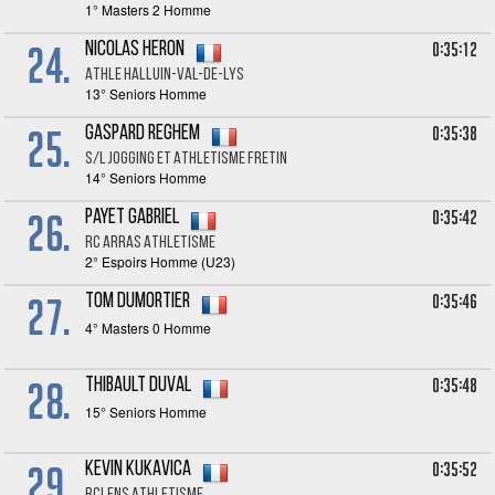
1° Masters 2 Homme
24.
0:35:12
Nicolas HERON
ATHLE HALLUIN-VAL-DE-LYS
13° Seniors Homme
25.
0:35:38
Gaspard REGHEM
S/L JOGGING ET ATHLETISME FRETIN
14° Seniors Homme
26.
0:35:42
Payet GABRIEL
RC ARRAS ATHLETISME
2° Espoirs Homme (U23)
27.
0:35:46
Tom DUMORTIER
4° Masters 0 Homme
28.
0:35:48
Thibault DUVAL
15° Seniors Homme
29.
0:35:52
Kevin KUKAVICA