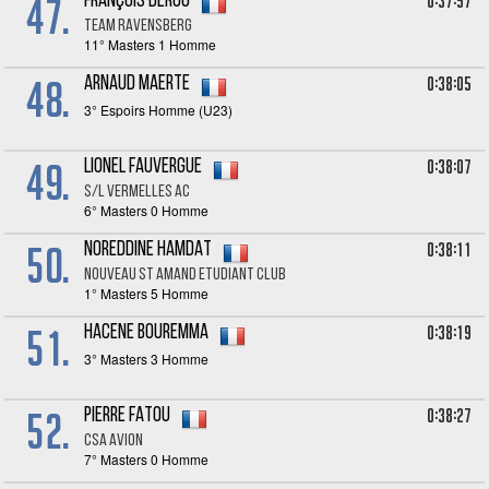
47.
0:37:57
François DEROO
Team Ravensberg
11° Masters 1 Homme
48.
0:38:05
Arnaud MAERTE
3° Espoirs Homme (U23)
49.
0:38:07
Lionel FAUVERGUE
S/L VERMELLES AC
6° Masters 0 Homme
50.
0:38:11
Noreddine HAMDAT
NOUVEAU ST AMAND ETUDIANT CLUB
1° Masters 5 Homme
51.
0:38:19
Hacene BOUREMMA
3° Masters 3 Homme
52.
0:38:27
Pierre FATOU
CSA AVION
7° Masters 0 Homme